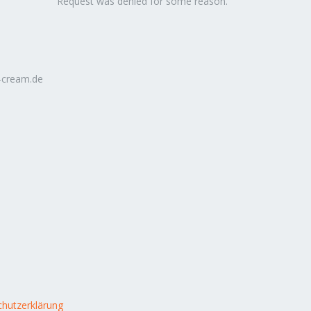
Request was denied for some reason.
-cream.de
hutzerklärung